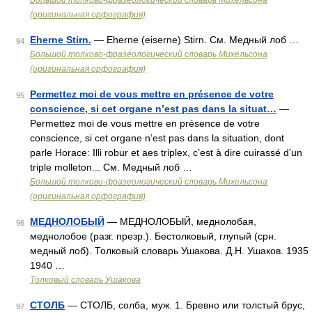
Большой толково-фразеологический словарь Михельсона
(оригинальная орфография)
Eherne Stirn.
— Eherne (eiserne) Stirn. См. Медный лоб …
94
Большой толково-фразеологический словарь Михельсона
(оригинальная орфография)
Permettez moi de vous mettre en présence de votre
95
conscience, si cet organe n’est pas dans la situat…
—
Permettez moi de vous mettre en présence de votre
conscience, si cet organe n’est pas dans la situation, dont
parle Horace: Illi robur et aes triplex, c’est à dire cuirassé d’un
triple molleton... См. Медный лоб …
Большой толково-фразеологический словарь Михельсона
(оригинальная орфография)
МЕДНОЛОБЫЙ
— МЕДНОЛОБЫЙ, меднолобая,
96
меднолобое (разг. презр.). Бестолковый, глупый (срн.
медный лоб). Толковый словарь Ушакова. Д.Н. Ушаков. 1935
1940 …
Толковый словарь Ушакова
СТОЛБ
— СТОЛБ, солба, муж. 1. Бревно или толстый брус,
97