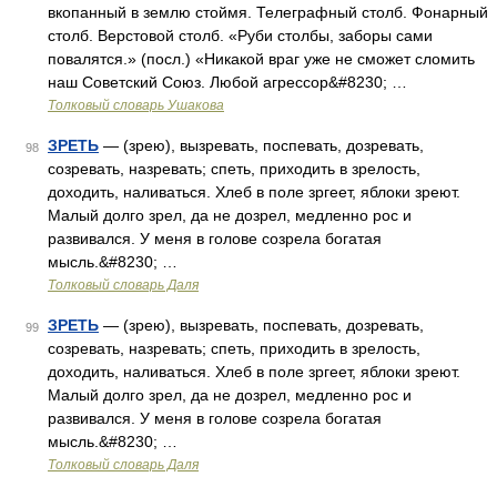
вкопанный в землю стоймя. Телеграфный столб. Фонарный
столб. Верстовой столб. «Руби столбы, заборы сами
повалятся.» (посл.) «Никакой враг уже не сможет сломить
наш Cоветский Союз. Любой агрессор&#8230; …
Толковый словарь Ушакова
ЗРЕТЬ
— (зрею), вызревать, поспевать, дозревать,
98
созревать, назревать; спеть, приходить в зрелость,
доходить, наливаться. Хлеб в поле зргеет, яблоки зреют.
Малый долго зрел, да не дозрел, медленно рос и
развивался. У меня в голове созрела богатая
мысль.&#8230; …
Толковый словарь Даля
ЗРЕТЬ
— (зрею), вызревать, поспевать, дозревать,
99
созревать, назревать; спеть, приходить в зрелость,
доходить, наливаться. Хлеб в поле зргеет, яблоки зреют.
Малый долго зрел, да не дозрел, медленно рос и
развивался. У меня в голове созрела богатая
мысль.&#8230; …
Толковый словарь Даля