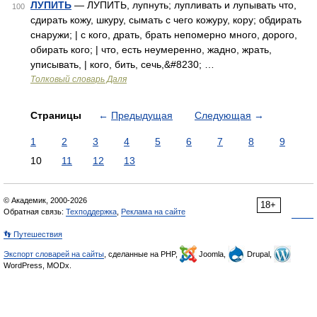
ЛУПИТЬ
— ЛУПИТЬ, лупнуть; лупливать и лупывать что,
100
сдирать кожу, шкуру, сымать с чего кожуру, кору; обдирать
снаружи; | с кого, драть, брать непомерно много, дорого,
обирать кого; | что, есть неумеренно, жадно, жрать,
уписывать, | кого, бить, сечь,&#8230; …
Толковый словарь Даля
Страницы
←
Предыдущая
Следующая
→
1
2
3
4
5
6
7
8
9
10
11
12
13
© Академик, 2000-2026
18+
Обратная связь:
Техподдержка
,
Реклама на сайте
👣 Путешествия
Экспорт словарей на сайты
, сделанные на PHP,
Joomla,
Drupal,
WordPress, MODx.