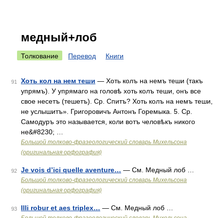
медный+лоб
Толкование
Перевод
Книги
Хоть кол на нем теши
— Хоть колъ на немъ теши (такъ
91
упрямъ). У упрямаго на головѣ хоть колъ теши, онъ все
свое несетъ (тешетъ). Ср. Спитъ? Хоть колъ на немъ теши,
не услышитъ». Григоровичъ Антонъ Горемыка. 5. Ср.
Самодуръ это называется, коли вотъ человѣкъ никого
не&#8230; …
Большой толково-фразеологический словарь Михельсона
(оригинальная орфография)
Je vois d’ici quelle aventure…
— См. Медный лоб …
92
Большой толково-фразеологический словарь Михельсона
(оригинальная орфография)
Illi robur et aes triplex…
— См. Медный лоб …
93